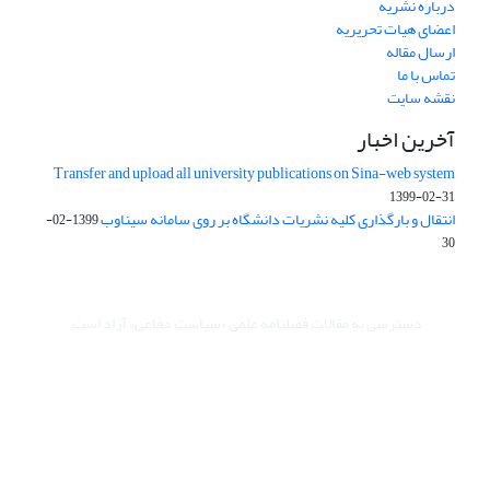
درباره نشریه
اعضای هیات تحریریه
ارسال مقاله
تماس با ما
نقشه سایت
آخرین اخبار
Transfer and upload all university publications on Sina-web system
1399-02-31
انتقال و بارگذاری کلیه نشریات دانشگاه بر روی سامانه سیناوب
1399-02-
30
دسترسی به مقالات فصلنامه علمی «سیاست دفاعی» آزاد است.
این نشریه تحت مجوز Creative Commons ارجاع 4.0 بین المللی قرار
دارد.
The journal is licensed under Creative Commons Attribution 4.0