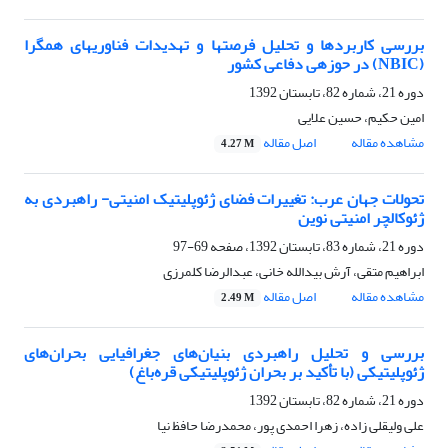
بررسی کاربردها و تحلیل فرصت‎ها و تهدیدات فناوری‎های همگرا
(NBIC) در حوزه‎ی دفاعی کشور
دوره 21، شماره 82، تابستان 1392
امین حکیم، حسین علایی
مشاهده مقاله
اصل مقاله
4.27 M
تحولات جهان عرب: تغییرات فضای ژئوپلیتیک امنیتی- راهبردی به
ژئوکالچر امنیتی نوین
دوره 21، شماره 83، تابستان 1392، صفحه
69-97
ابراهیم متقی، آرش بیدالله خانی، عبدالرضا کلمرزی
مشاهده مقاله
اصل مقاله
2.49 M
بررسی و تحلیل راهبردی بنیان‌های جغرافیایی بحران‌های
ژئوپلیتیکی (با تأکید بر بحران ژئوپلیتیکی قره‌باغ)
دوره 21، شماره 82، تابستان 1392
علی ولیقلی زاده، زهرا احمدی پور، محمدرضا حافظ نیا