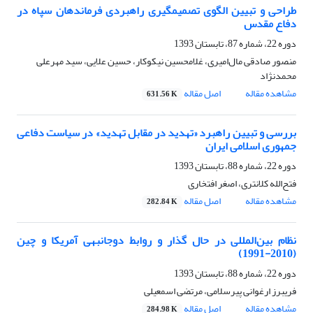
طراحی و تبیین الگوی تصمیم‎گیری راهبردی فرماندهان سپاه در
دفاع مقدس
دوره 22، شماره 87، تابستان 1393
منصور صادقی مال‌امیری، غلامحسین نیکوکار، حسین علایی، سید مهرعلی
محمدنژاد
مشاهده مقاله
اصل مقاله
631.56 K
بررسی و تبیین راهبرد «تهدید در مقابل تهدید» در سیاست دفاعی
جمهوری اسلامی ایران
دوره 22، شماره 88، تابستان 1393
فتح‌الله کلانتری، اصغر افتخاری
مشاهده مقاله
اصل مقاله
282.84 K
نظام بین‌المللی در حال گذار و روابط دوجانبه‎ی آمریکا و چین
(2010-1991)
دوره 22، شماره 88، تابستان 1393
فریبرز ارغوانی پیرسلامی، مرتضی اسمعیلی
مشاهده مقاله
اصل مقاله
284.98 K