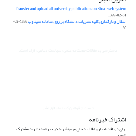
Transfer and upload all university publications on Sina-web system
1399-02-31
انتقال و بارگذاری کلیه نشریات دانشگاه بر روی سامانه سیناوب
1399-02-
30
دسترسی به مقالات فصلنامه علمی «سیاست دفاعی» آزاد است.
این نشریه تحت مجوز Creative Commons ارجاع 4.0 بین المللی قرار
دارد.
The journal is licensed under Creative Commons Attribution 4.0
International license (CC By 4.0).
تبعیت از قوانین کمیته اخلاق نشر
اشتراک خبرنامه
برای دریافت اخبار و اطلاعیه های مهم نشریه در خبرنامه نشریه مشترک
شوید.