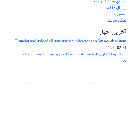
اعضای هیات تحریریه
ارسال مقاله
تماس با ما
نقشه سایت
آخرین اخبار
Transfer and upload all university publications on Sina-web system
1399-02-31
انتقال و بارگذاری کلیه نشریات دانشگاه بر روی سامانه سیناوب
1399-02-
30
دسترسی به مقالات فصلنامه علمی «سیاست دفاعی» آزاد است.
این نشریه تحت مجوز Creative Commons ارجاع 4.0 بین المللی قرار
دارد.
The journal is licensed under Creative Commons Attribution 4.0
International license (CC By 4.0).