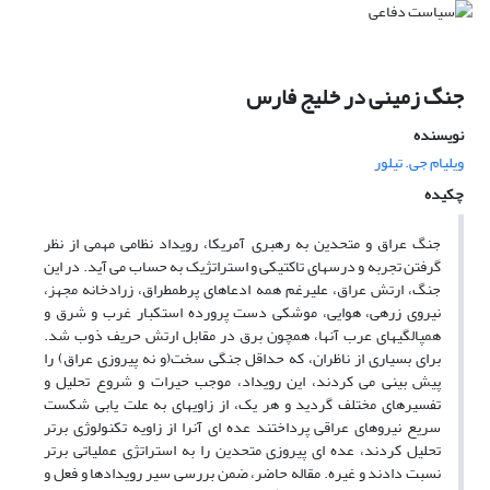
جنگ زمینی در خلیج فارس
نویسنده
ویلیام جی. تیلور
چکیده
جنگ عراق و متحدین به رهبری آمریکا، رویداد نظامی مهمی از نظر
گرفتن تجربه و درسهای تاکتیکی و استراتژیک به حساب می آید. در این
جنگ، ارتش عراق، علیرغم همه ادعاهای پرطمطراق، زرادخانه مجهز،
نیروی زرهی، هوایی، موشکی دست پرورده استکبار غرب و شرق و
همپالگیهای عرب آنها، همچون برق در مقابل ارتش حریف ذوب شد.
برای بسیاری از ناظران، که حداقل جنگی سخت(و نه پیروزی عراق) را
پیش بینی می کردند، این رویداد، موجب حیرات و شروع تحلیل و
تفسیرهای مختلف گردید و هر یک، از زاویهای به علت یابی شکست
سریع نیروهای عراقی پرداختند عده ای آنرا از زاویه تکنولوژی برتر
تحلیل کردند، عده ای پیروزی متحدین را به استراتژی عملیاتی برتر
نسبت دادند و غیره. مقاله حاضر، ضمن بررسی سیر رویدادها و فعل و