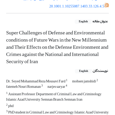
20.1001.1.10255087.1403.33.126.4.5
عنوان مقاله
English
Super Challenges of Defense and Environmental
conditions of Future Wars in the New Millennium
and Their Effects on the Defense Environment and
Crimes against the National and International
Security of Iran
نویسندگان
English
1
2
Dr. Seyed Mohammad Reza Mousavi Fard
mohsen jamshidi
3
4
fatemeh Nouri Romanan
narjes saryar
1
Assistant Professor, Department of Criminal Law and Criminology,
Islamic Azad University, Semnan Branch, Semnan, Iran
2
phd
3
PhD student in Criminal Law and Criminology, Islamic Azad University,