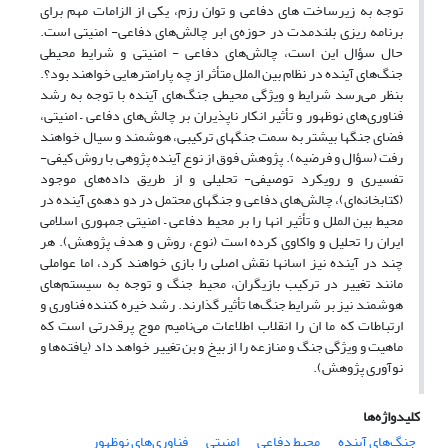
توجه به زیرساخت های دفاعی و توان رزم، یکی از الزامات مهم برای
برنامه ریزی بلندمدت در حوزه‌ی ابر چالش‌های دفاعی- امنیتی است.
حال سؤال این است، چالش‌های دفاعی - امنیتی و شرایط محیطی
جنگ‌های آینده در نظام بین الملل متأثر از چه پارامترهایی خواهند بود؟.
بنظر می‌رسد شرایط و ویژگی محیطی جنگ‌های آینده با توجه به رشد
فناوری‌های نوظهور و تأثیر انکار ناپذیران بر چالش‌های دفاعی – امنیتی،
فضای جنگها بیشتر به سمت جنگهای ترکیبی، هوشمند و سیال خواهند
رفت (سؤال و فرضیه). پژوهش فوق از نوع آینده پژوهی با روش کیفی-
تفسیری و رویکرد توصیفی- تحلیلی و از طریق داده‌های موجود
(کتابخانه‌ای)، چالش‌های دفاعی و جنگهای محتمل در دو دهه‌ی آینده در
محیط بین الملل و تأثیر انها را بر محیط دفاعی – امنیتی جمهوری اسلامی
ایران را تحلیل و واکاوی کرده است (نوع، روش و هدف پژوهش). هر
چند در آینده نیز اسانها نقش اصلی را بازی خواهند کرد، اما عواملی
مانند تغییر در ترکیب بازیگران، محیط جنگ و توجه به سیستم‌های
هوشمند نیز بر شرایط جنگ‌ها تأثیر گذارند. رشد خیره کننده فناوری و
ارتباطات که ما ان را انقلاب اطلاعات می‌نامیم موج پرقدرتی است که
ماهیت و ویژگی جنگ و منازعه را از بیخ و بن تغییر خواهد داد (یافته‌ها و
نوآوری پژوهش).
کلیدواژه‌ها
جنگ‌های آینده
محیط دفاعی
امنیتی
فناوری‌های نوظهور