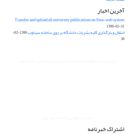
آخرین اخبار
Transfer and upload all university publications on Sina-web system
1399-02-31
انتقال و بارگذاری کلیه نشریات دانشگاه بر روی سامانه سیناوب
1399-02-
30
دسترسی به مقالات فصلنامه علمی «سیاست دفاعی» آزاد است.
این نشریه تحت مجوز Creative Commons ارجاع 4.0 بین المللی قرار
دارد.
The journal is licensed under Creative Commons Attribution 4.0
International license (CC By 4.0).
تبعیت از قوانین کمیته اخلاق نشر
اشتراک خبرنامه