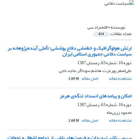
نویسنده =
الله‌مراد سی
تعداد مقالات:
414
ارتش هولوگرافیک و خط‌مشی دفاع پوششی؛ تأملی آینده‌پژوهانه بر
سیاست دفاعی جمهوری اسلامی ایران
دوره 16، شماره 63، زمستان 1387
علی‌اصغر پورعزت، هاشم سوداگر، ماجد ناجی
مشاهده مقاله
اصل مقاله
2.69 M
امکان و پیامدهای انسداد تنگه‌ی هرمز
دوره 16، شماره 63، زمستان 1387
محمود زرین‌ماه
مشاهده مقاله
اصل مقاله
2.68 M
بررسی تاثیر تهدیدات و فرصت‌های ناشی از تداوم اشغال و تحولات