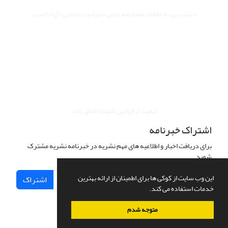
دسترسی به مقالات فصلنامه علمی «سیاست دفاعی» آزاد است.
این نشریه تحت مجوز Creative Commons ارجاع 4.0 بین المللی قرار
دارد.
The journal is licensed under Creative Commons Attribution 4.0
International license (CC By 4.0).
تبعیت از قوانین کمیته اخلاق نشر
اشتراک خبرنامه
برای دریافت اخبار و اطلاعیه های مهم نشریه در خبرنامه نشریه مشترک
شوید.
این وب سایت از کوکی ها برای اطمینان از ارائه بهترین
اشتراک
خدمات استفاده می کند.
متوجه شدم